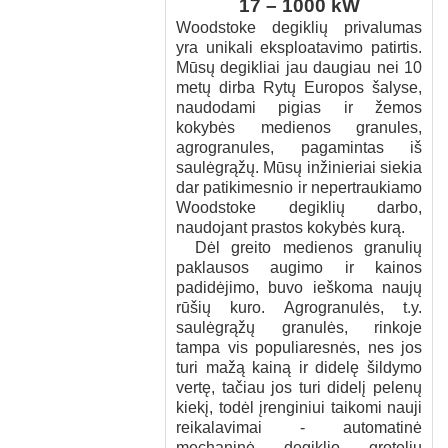
17 – 1000 kW
Woodstoke degiklių privalumas
yra unikali eksploatavimo patirtis.
Mūsų degikliai jau daugiau nei 10
metų dirba Rytų Europos šalyse,
naudodami pigias ir žemos
kokybės medienos granules,
agrogranules, pagamintas iš
saulėgrąžų. Mūsų inžinieriai siekia
dar patikimesnio ir nepertraukiamo
Woodstoke degiklių darbo,
naudojant prastos kokybės kurą.
Dėl greito medienos granulių
paklausos augimo ir kainos
padidėjimo, buvo ieškoma naujų
rūšių kuro. Agrogranulės, t.y.
saulėgrąžų granulės, rinkoje
tampa vis populiaresnės, nes jos
turi mažą kainą ir didelę šildymo
vertę, tačiau jos turi didelį pelenų
kiekį, todėl įrenginiui taikomi nauji
reikalavimai - automatinė
mechaninė degiklio grotelių