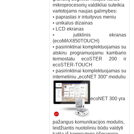
mikroprocesorių valdikliai suteikia
vartotojams naujas galimybes:
• paprastas ir intuityvus meniu
• unikalus dizainas
• LCD ekranas
• jutiklinis ekranas
(ecoMAX850TOUCH)
• pasirinktinai komplektuojamas su
atskiru programuojamu kambario
termostatu ecoSTER 200 ir
ecoSTER-TOUCH
• pasirinktinai komplektuojamas su
internetiniu „ecoNET 300“ moduliu
ecoNET 300 yra
pažangus komunikacijos modulis,
leidžiantis nuotoliniu būdu valdyti
katilą iš kompiuterio (išmaniojo