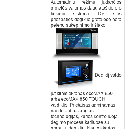
Automatiniu režimu judančios
grotelės valomos daugiataškio oro
tiekimo sistema. Dėl šios
priežasties degiklio grotelėse nėra
pelenų sukepinimo ir šlako.
Degiklį valdo
jutiklinis ekranas ecoMAX 850
arba ecoMAX 850 TOUCH
valdiklis. Prietaisas gaminamas
naudojant pažangias
technologijas, kurios kontroliuoja
degimo procesą katiluose su
granulių degikliu. Naujos kartos