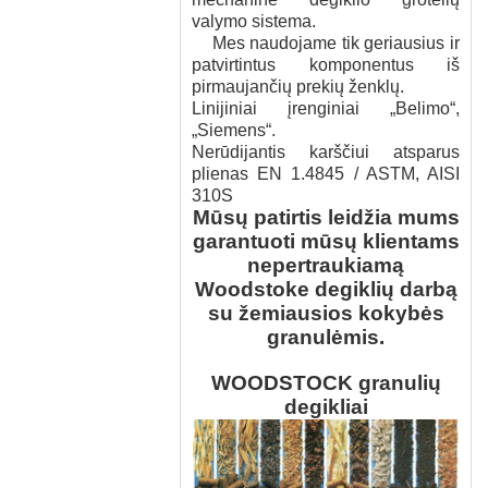
valymo sistema.
Mes naudojame tik geriausius ir
patvirtintus komponentus iš
pirmaujančių prekių ženklų.
Linijiniai įrenginiai „Belimo“,
„Siemens“.
Nerūdijantis karščiui atsparus
plienas EN 1.4845 / ASTM, AISI
310S
Mūsų patirtis leidžia mums
garantuoti mūsų klientams
nepertraukiamą
Woodstoke degiklių darbą
su žemiausios kokybės
granulėmis.
WOODSTOCK granulių
degikliai