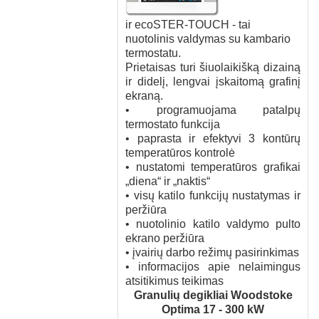
ir ecoSTER-TOUCH - tai
nuotolinis valdymas su kambario
termostatu.
Prietaisas turi šiuolaikišką dizainą
ir didelį, lengvai įskaitomą grafinį
ekraną.
• programuojama patalpų
termostato funkcija
• paprasta ir efektyvi 3 kontūrų
temperatūros kontrolė
• nustatomi temperatūros grafikai
„diena“ ir „naktis“
• visų katilo funkcijų nustatymas ir
peržiūra
• nuotolinio katilo valdymo pulto
ekrano peržiūra
• įvairių darbo režimų pasirinkimas
• informacijos apie nelaimingus
atsitikimus teikimas
Granulių degikliai Woodstoke
Optima 17 - 300 kW