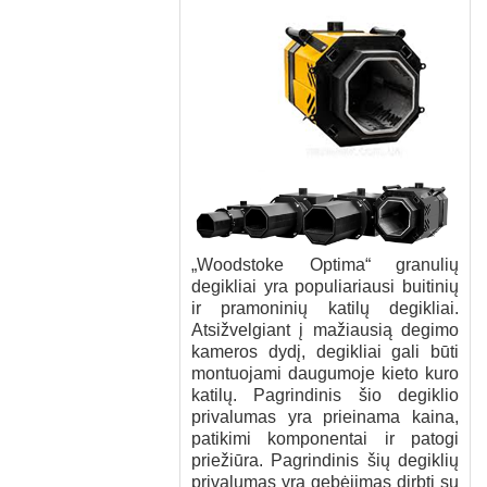
„Woodstoke Optima“ granulių
degikliai yra populiariausi buitinių
ir pramoninių katilų degikliai.
Atsižvelgiant į mažiausią degimo
kameros dydį, degikliai gali būti
montuojami daugumoje kieto kuro
katilų. Pagrindinis šio degiklio
privalumas yra prieinama kaina,
patikimi komponentai ir patogi
priežiūra. Pagrindinis šių degiklių
privalumas yra gebėjimas dirbti su