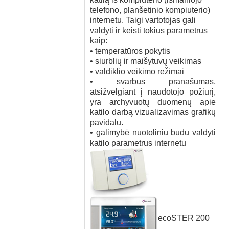
telefono, planšetinio kompiuterio)
internetu. Taigi vartotojas gali
valdyti ir keisti tokius parametrus
kaip:
• temperatūros pokytis
• siurblių ir maišytuvų veikimas
• valdiklio veikimo režimai
• svarbus pranašumas,
atsižvelgiant į naudotojo požiūrį,
yra archyvuotų duomenų apie
katilo darbą vizualizavimas grafikų
pavidalu.
• galimybė nuotoliniu būdu valdyti
katilo parametrus internetu
ecoSTER 200