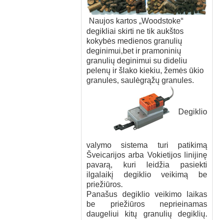
Naujos kartos „Woodstoke“
degikliai skirti ne tik aukštos
kokybės medienos granulių
deginimui,
bet ir pramoninių
granulių deginimui su dideliu
pelenų ir šlako kiekiu, žemės ūkio
granules, saulėgrąžų granules.
Degiklio
valymo sistema turi patikimą
Šveicarijos arba Vokietijos linijinę
pavarą, kuri leidžia pasiekti
ilgalaikį degiklio veikimą be
priežiūros.
Panašus degiklio veikimo laikas
be priežiūros neprieinamas
daugeliui kitų granulių degiklių.