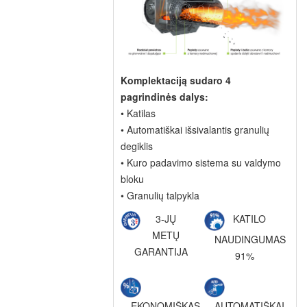
Komplektaciją sudaro 4
pagrindinės dalys:
• Katilas
• Automatiškai išsivalantis granulių
degiklis
• Kuro padavimo sistema su valdymo
bloku
• Granulių talpykla
3-JŲ
KATILO
METŲ
NAUDINGUMAS
GARANTIJA
91%
EKONOMIŠKAS
AUTOMATIŠKAI