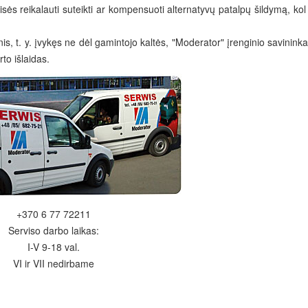
eisės reikalauti suteikti ar kompensuoti alternatyvų patalpų šildymą, kol
s, t. y. įvykęs ne dėl gamintojo kaltės, "Moderator" įrenginio savininka
to išlaidas.
+370 6 77 72211
Serviso darbo laikas:
I-V 9-18 val.
VI ir VII nedirbame