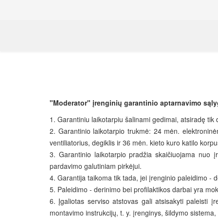
"Moderator" įrenginių garantinio aptarnavimo sąl
1. Garantiniu laikotarpiu šalinami gedimai, atsiradę tik 
2. Garantinio laikotarpio trukmė: 24 mėn. elektroninėm
ventiliatorius, degiklis ir 36 mėn. kieto kuro katilo korp
3. Garantinio laikotarpio pradžia skaičiuojama nuo 
pardavimo galutiniam pirkėjui.
4. Garantija taikoma tik tada, jei įrenginio paleidimo - 
5. Paleidimo - derinimo bei profilaktikos darbai yra mo
6. Įgaliotas serviso atstovas gali atsisakyti paleisti į
montavimo instrukcijų, t. y. įrenginys, šildymo sistema,