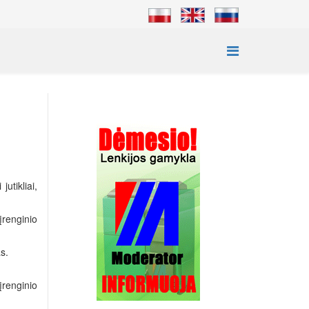
utikliai,
įrenginio
s.
įrenginio