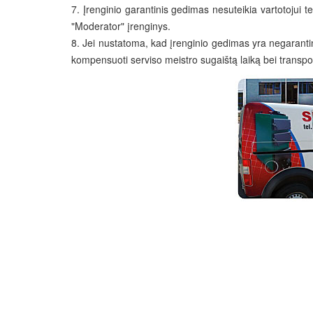
7. Įrenginio garantinis gedimas nesuteikia vartotojui t
"Moderator" įrenginys.
8. Jei nustatoma, kad įrenginio gedimas yra negarantini
kompensuoti serviso meistro sugaištą laiką bei transpor