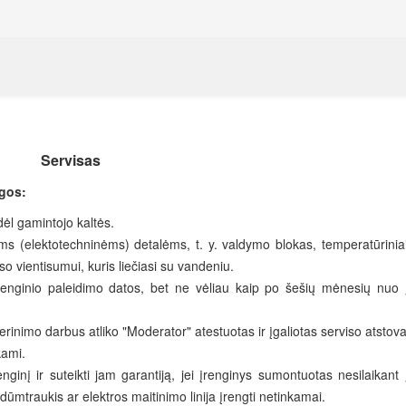
Servisas
ygos:
dėl gamintojo kaltės.
s (elektotechninėms) detalėms, t. y. valdymo blokas, temperatūriniai j
uso vientisumui, kuris liečiasi su vandeniu.
įrenginio paleidimo datos, bet ne vėliau kaip po šešių mėnesių nuo 
derinimo darbus atliko "Moderator" atestuotas ir įgaliotas serviso atstova
kami.
renginį ir suteikti jam garantiją, jei įrenginys sumontuotas nesilaikant 
 dūmtraukis ar elektros maitinimo linija įrengti netinkamai.